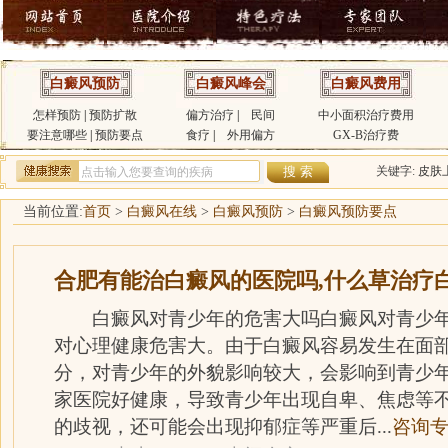
白癜风预防
白癜风峰会
白癜风费用
怎样预防
|
预防扩散
偏方治疗
|
民间
中小面积治疗费用
要注意哪些
|
预防要点
食疗
|
外用偏方
GX-B治疗费
关键字:
皮肤
当前位置:
首页
>
白癜风在线
>
白癜风预防
>
白癜风预防要点
合肥有能治白癜风的医院吗,什么草治疗
白癜风对青少年的危害大吗白癜风对青少年
对心理健康危害大。由于白癜风容易发生在面
分，对青少年的外貌影响较大，会影响到青少
家医院好健康，导致青少年出现自卑、焦虑等
的歧视，还可能会出现抑郁症等严重后...
咨询